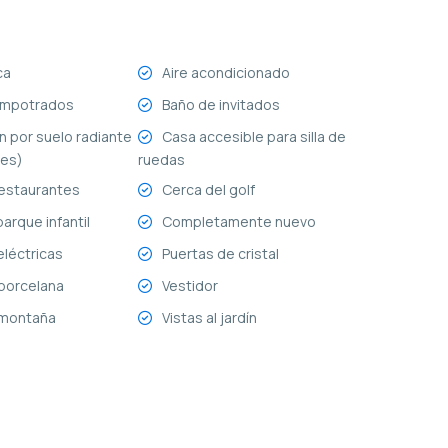
ca
Aire acondicionado
empotrados
Baño de invitados
n por suelo radiante
Casa accesible para silla de
tes)
ruedas
restaurantes
Cerca del golf
arque infantil
Completamente nuevo
eléctricas
Puertas de cristal
porcelana
Vestidor
a montaña
Vistas al jardín