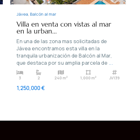
Jávea
,
Balcón al mar
Villa en venta con vistas al mar
en la urban...
En una de las zona mas solicitadas de
Jávea encontramos esta villa en la
tranquila urbanización de Balcón al Mar,
que destaca por su amplia parcela de
...
2
2
3
2
240 m
1,000 m
JV139
1,250,000 €