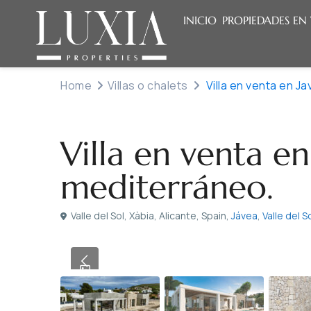
INICIO
PROPIEDADES EN
Home
Villas o chalets
Villa en venta en J
Vendido
Villas o chalets
Villa en venta en
mediterráneo.
Valle del Sol, Xàbia, Alicante, Spain,
Jávea
,
Valle del S
Previous