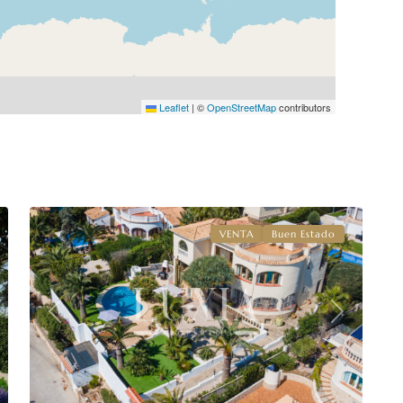
Leaflet
|
©
OpenStreetMap
contributors
Balcón
al
mar
,
27
Jávea
VENTA
Buen Estado
Previous
Next
xt