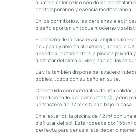
aluminio color óxido con doble acristalamie
contemporáneo y esencia mediterránea.
En los dormitorios, las persianas eléctrica
diseño aportan un toque moderno y sofist
El corazón de la casa es su amplio salón-
equipada y abierta al exterior, donde la lu
accede directamente a la piscina privada y 
disfrutar del clima privilegiado de Jávea du
La villa también dispone de lavadero indep
dobles, todos con su baño en suite.
Construida con materiales de alta calidad, 
acondicionado por conductos
, y dos p
un trastero de 37 m² situado bajo la casa.
En el exterior, la piscina de 42 m² con una 
disfrutar del sol. Está rodeada por 155 m² 
perfecta para cenas al atardecer o momento