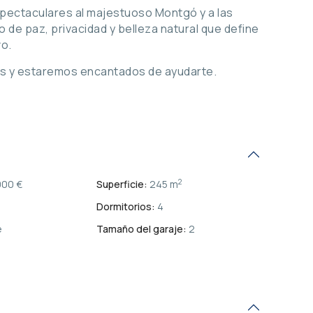
espectaculares al majestuoso Montgó y a las
 de paz, privacidad y belleza natural que define
vo.
os y estaremos encantados de ayudarte.
2
000 €
Superficie:
245 m
Dormitorios:
4
e
Tamaño del garaje:
2