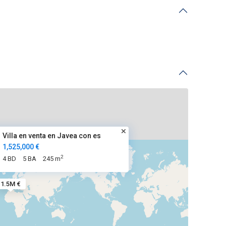
Villa en venta en Javea con es
1,525,000 €
2
4 BD
5 BA
245 m
1.5M €