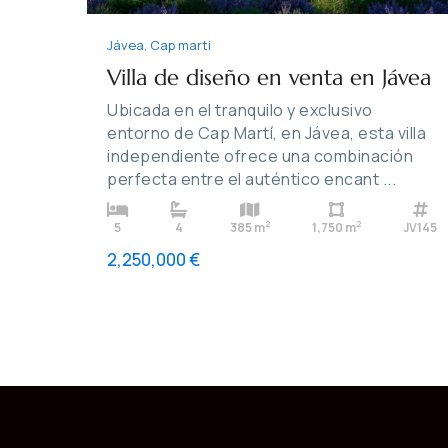
Jávea
,
Cap marti
Villa de diseño en venta en Jávea
Ubicada en el tranquilo y exclusivo
entorno de Cap Martí, en Jávea, esta villa
independiente ofrece una combinación
perfecta entre el auténtico encant
...
2
2
5
4
385 m
1,750 m
JV145
2,250,000 €