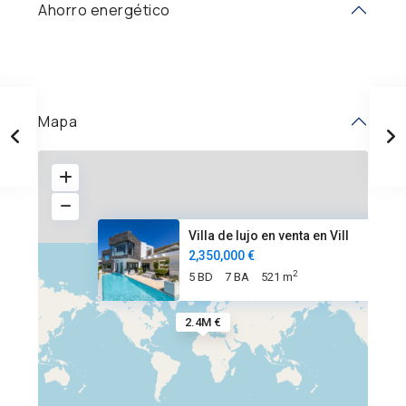
Ahorro energético
Mapa
Villa de lujo en venta en Vill
2,350,000 €
2
5 BD
7 BA
521 m
2.4M €