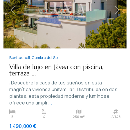
Previous
Next
Benitachell
,
Cumbre del Sol
Villa de lujo en Jávea con piscina,
terraza ...
¡Descubre la casa de tus sueños en esta
magnífica vivienda unifamiliar! Distribuida en dos
plantas, esta propiedad moderna y luminosa
ofrece una ampli
...
2
5
4
250 m
JV148
1,490,000 €