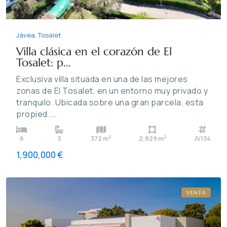
Jávea
,
Tosalet
Villa clásica en el corazón de El
Tosalet: p...
Exclusiva villa situada en una de las mejores
zonas de El Tosalet, en un entorno muy privado y
tranquilo. Ubicada sobre una gran parcela, esta
propied
...
Cumbre
2
2
6
3
372 m
2,829 m
JV134
del
1,900,000 €
Sol
,
Benitachell
VENTA