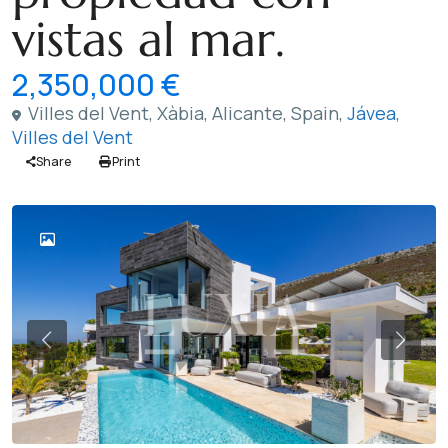
vistas al mar.
2,350,000 €
Villes del Vent, Xàbia, Alicante, Spain,
Jávea
,
Villes del Vent
Share
Print
Previous
Previ