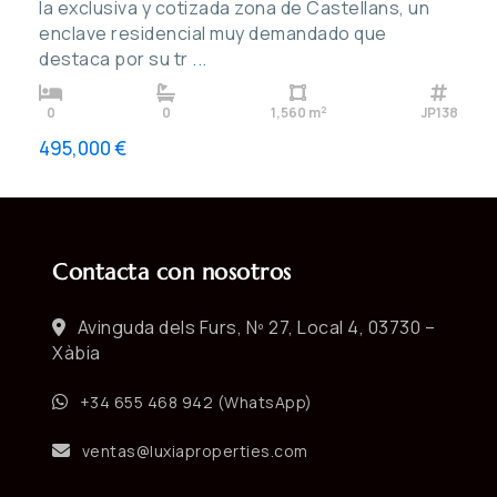
la exclusiva y cotizada zona de Castellans, un
enclave residencial muy demandado que
destaca por su tr
...
2
0
0
1,560 m
JP138
495,000 €
Contacta con nosotros
Avinguda dels Furs, Nº 27, Local 4, 03730 –
Xàbia
+34 655 468 942 (WhatsApp)
ventas@luxiaproperties.com