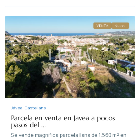
Castellans
,
Jávea
VENTA
Nueva
Previous
Next
Jávea
,
Castellans
Parcela en venta en Javea a pocos
pasos del ...
Se vende magnífica parcela llana de 1.560 m² en