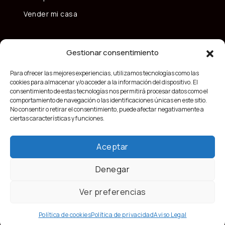
Vender mi casa
Gestionar consentimiento
Para ofrecer las mejores experiencias, utilizamos tecnologías como las
cookies para almacenar y/o acceder a la información del dispositivo. El
consentimiento de estas tecnologías nos permitirá procesar datos como el
comportamiento de navegación o las identificaciones únicas en este sitio.
No consentir o retirar el consentimiento, puede afectar negativamente a
ciertas características y funciones.
Aceptar
Denegar
Ver preferencias
Política de cookies
Política de privacidad
Aviso Legal