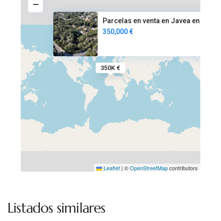
Parcelas en venta en Javea en
350,000 €
350K €
Leaflet
|
©
OpenStreetMap
contributors
Listados similares
Jávea