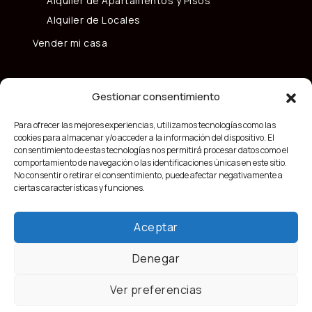
Alquiler de Apartamentos y Pisos
Alquiler de Locales
Vender mi casa
Gestionar consentimiento
Para ofrecer las mejores experiencias, utilizamos tecnologías como las
cookies para almacenar y/o acceder a la información del dispositivo. El
consentimiento de estas tecnologías nos permitirá procesar datos como el
comportamiento de navegación o las identificaciones únicas en este sitio.
No consentir o retirar el consentimiento, puede afectar negativamente a
ciertas características y funciones.
Aceptar
Denegar
Ver preferencias