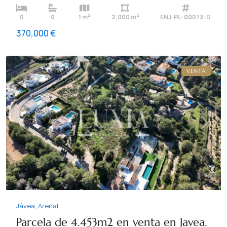
2
2
0
0
1 m
2,000 m
ENJ-PL-00073-D
370,000 €
Arenal
,
Jávea
VENTA
Previous
Next
Jávea
,
Arenal
Parcela de 4.453m2 en venta en Javea.