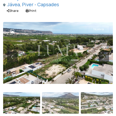
Jávea
,
Piver - Capsades
Share
Print
Nueva
Previous
Previ