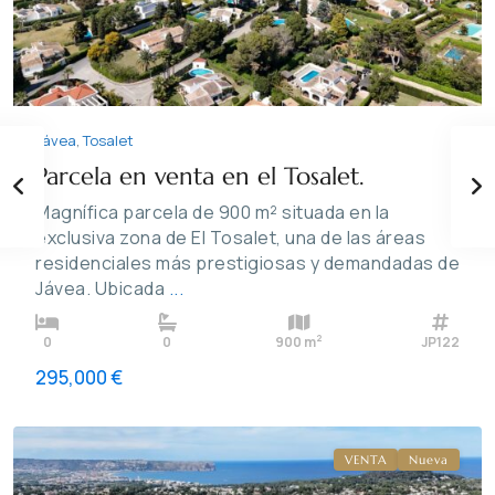
Jávea
,
Tosalet
Parcela en venta en el Tosalet.
Magnífica parcela de 900 m² situada en la
exclusiva zona de El Tosalet, una de las áreas
residenciales más prestigiosas y demandadas de
Jávea. Ubicada
...
2
0
0
900 m
JP122
Nova
295,000 €
Xabia
,
Jávea
VENTA
Nueva