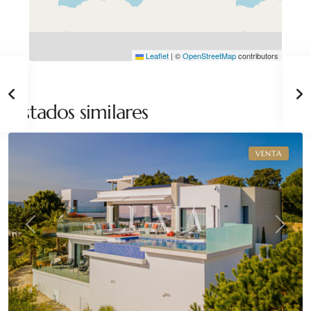
Leaflet
|
©
OpenStreetMap
contributors
Cumbre
del
Sol
,
Listados similares
Benitachell
VENTA
Previous
Next