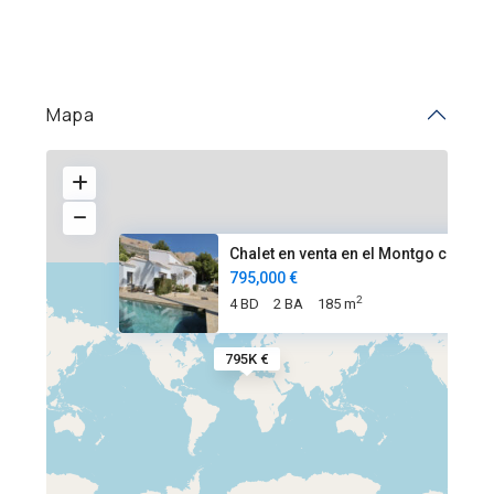
Mapa
Chalet en venta en el Montgo c
795,000 €
2
4 BD
2 BA
185 m
795K €