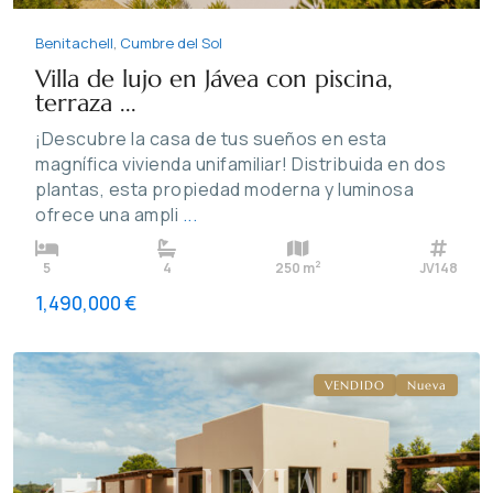
Benitachell
,
Cumbre del Sol
Villa de lujo en Jávea con piscina,
terraza ...
¡Descubre la casa de tus sueños en esta
magnífica vivienda unifamiliar! Distribuida en dos
plantas, esta propiedad moderna y luminosa
ofrece una ampli
...
Valle
2
5
4
250 m
JV148
del
1,490,000 €
Sol
,
Jávea
VENDIDO
Nueva