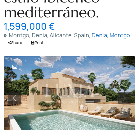
mediterráneo.
1,599,000 €
Montgo, Denia, Alicante, Spain,
Denia
,
Montgo
Share
Print
Previous
Previ