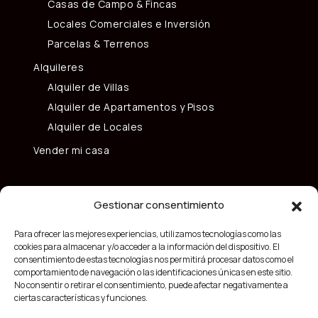
Casas de Campo & Fincas
Locales Comerciales e Inversión
Parcelas & Terrenos
Alquileres
Alquiler de Villas
Alquiler de Apartamentos y Pisos
Alquiler de Locales
Vender mi casa
Gestionar consentimiento
Para ofrecer las mejores experiencias, utilizamos tecnologías como las
cookies para almacenar y/o acceder a la información del dispositivo. El
consentimiento de estas tecnologías nos permitirá procesar datos como el
comportamiento de navegación o las identificaciones únicas en este sitio.
No consentir o retirar el consentimiento, puede afectar negativamente a
ciertas características y funciones.