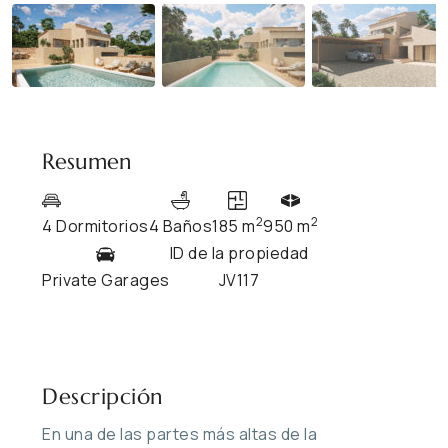
Resumen
2
2
4 Dormitorios
4 Baños
185 m
950 m
ID de la propiedad
Private Garages
JV117
Descripción
En una de las partes más altas de la