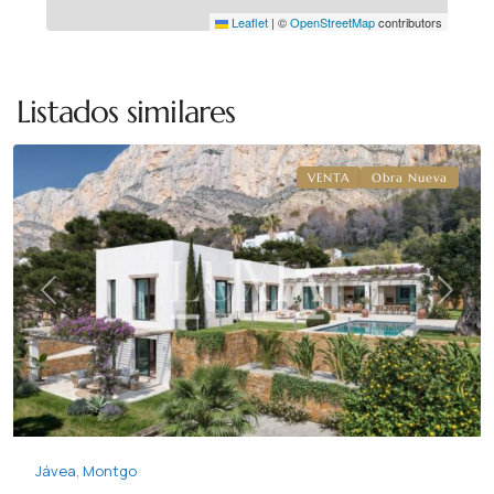
Leaflet
|
©
OpenStreetMap
contributors
Montgo
,
Listados similares
Jávea
VENTA
Obra Nueva
Previous
Next
Jávea
,
Montgo