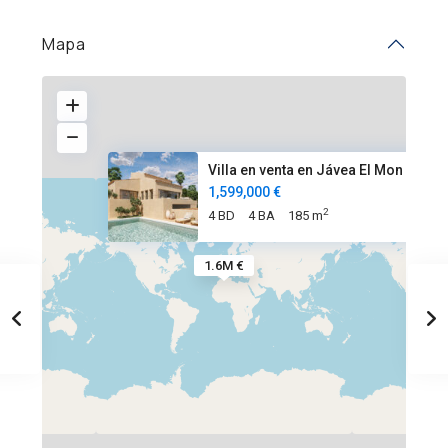
Mapa
Villa en venta en Jávea El Mon
1,599,000 €
2
4 BD
4 BA
185 m
1.6M €