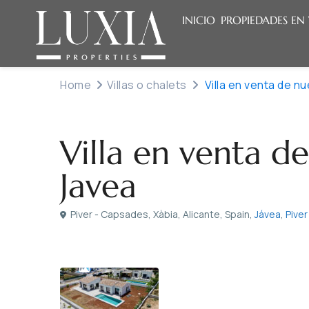
INICIO
PROPIEDADES EN
Home
Villas o chalets
Villa en venta de n
Venta
Villas o chalets
Villa en venta d
Javea
Piver - Capsades, Xàbia, Alicante, Spain,
Jávea
,
Pive