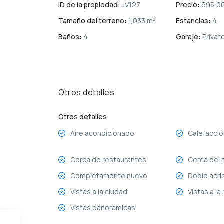
ID de la propiedad:
JV127
Precio:
995,00
2
Tamaño del terreno:
1,033 m
Estancias:
4
Baños:
4
Garaje:
Privat
Otros detalles
Otros detalles
Aire acondicionado
Calefacció
Cerca de restaurantes
Cerca del m
Completamente nuevo
Doble acri
Vistas a la ciudad
Vistas a l
Vistas panorámicas