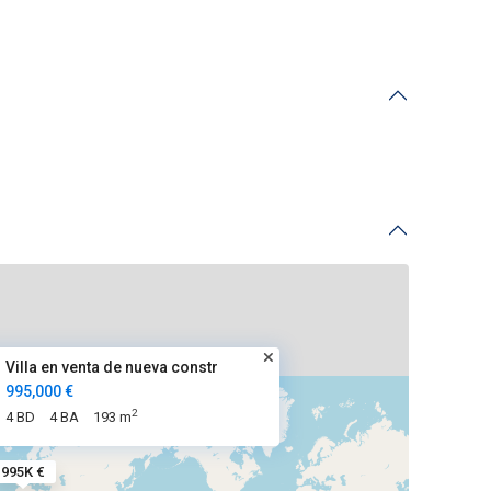
Villa en venta de nueva constr
995,000 €
2
4 BD
4 BA
193 m
995K €