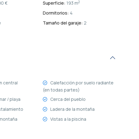
2
0 €
Superficie:
193 m
Dormitorios:
4
e
Tamaño del garaje:
2
n central
Calefacción por suelo radiante
(en todas partes)
ar / playa
Cerca del pueblo
stalamiento
Ladera de la montaña
a montaña
Vistas a la piscina