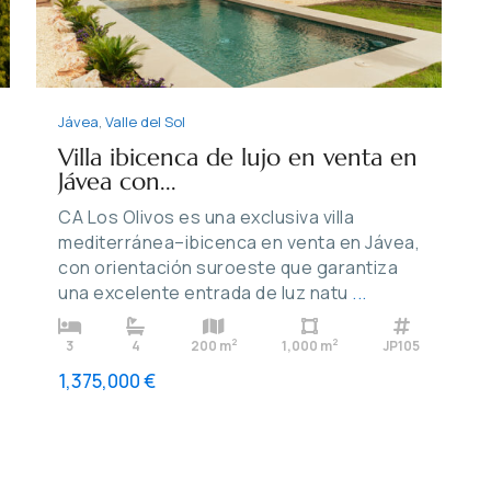
Jávea
,
Valle del Sol
Villa ibicenca de lujo en venta en
Jávea con...
CA Los Olivos es una exclusiva villa
mediterránea–ibicenca en venta en Jávea,
con orientación suroeste que garantiza
una excelente entrada de luz natu
...
2
2
3
4
200 m
1,000 m
JP105
1,375,000 €