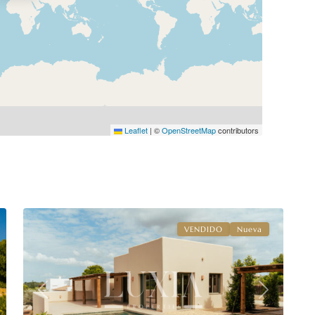
Leaflet
|
©
OpenStreetMap
contributors
Valle
del
Sol
,
8
Jávea
VENDIDO
Nueva
xt
Previous
Next