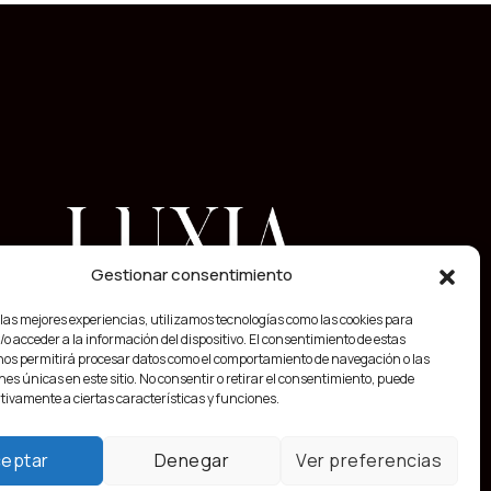
Gestionar consentimiento
 las mejores experiencias, utilizamos tecnologías como las cookies para
o acceder a la información del dispositivo. El consentimiento de estas
nos permitirá procesar datos como el comportamiento de navegación o las
nes únicas en este sitio. No consentir o retirar el consentimiento, puede
tivamente a ciertas características y funciones.
eptar
Denegar
Ver preferencias