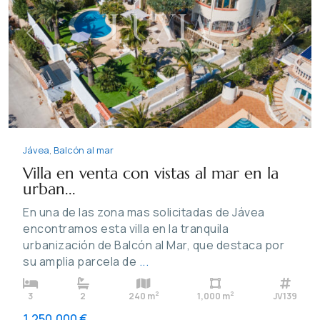
Previous
Next
Jávea
,
Balcón al mar
Villa en venta con vistas al mar en la
urban...
En una de las zona mas solicitadas de Jávea
encontramos esta villa en la tranquila
urbanización de Balcón al Mar, que destaca por
su amplia parcela de
...
2
2
3
2
240 m
1,000 m
JV139
1,250,000 €