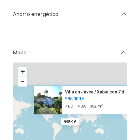
Ahorro energético
Mapa
Villa en Jávea / Xàbia con 7 d
995,000 €
2
7 BD
4 BA
302 m
995K €