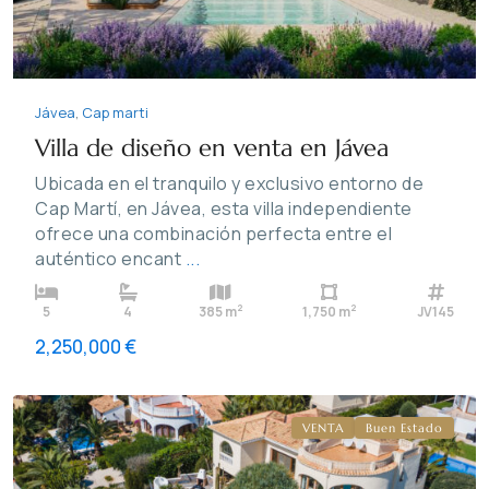
Jávea
,
Cap marti
Villa de diseño en venta en Jávea
Ubicada en el tranquilo y exclusivo entorno de
Cap Martí, en Jávea, esta villa independiente
ofrece una combinación perfecta entre el
auténtico encant
...
Balcón
2
2
5
4
385 m
1,750 m
JV145
al
2,250,000 €
mar
,
Jávea
VENTA
Buen Estado