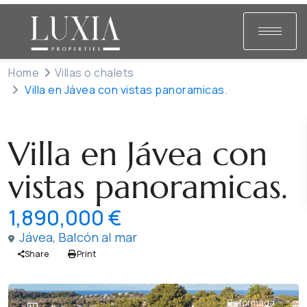
Home
Villas o chalets
Villa en Jávea con vistas panoramicas.
Venta
Villas o chalets
Villa en Jávea con
vistas panoramicas.
1,890,000 €
Jávea
,
Balcón al mar
Share
Print
Reformada