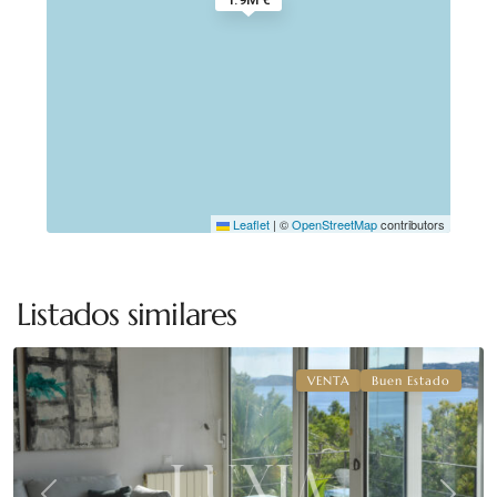
Leaflet
|
©
OpenStreetMap
contributors
La
corona
,
Listados similares
Jávea
VENTA
Buen Estado