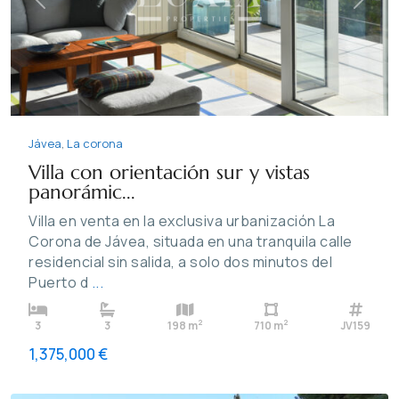
Previous
Next
Jávea
,
La corona
Villa con orientación sur y vistas
panorámic...
Villa en venta en la exclusiva urbanización La
Corona de Jávea, situada en una tranquila calle
residencial sin salida, a solo dos minutos del
Puerto d
...
2
2
3
3
198 m
710 m
JV159
1,375,000 €
Jávea