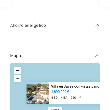
Ahorro energético
Mapa
Villa en Jávea con vistas pano
1,890,000 €
2
4 BD
4 BA
260 m
1.9M €