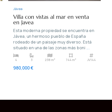
Jávea
Villa con vistas al mar en venta
en Javea
Esta moderna propiedad se encuentra en
Jávea, un hermoso pueblo de España
rodeado de un paisaje muy diverso. Está
situado en una de las zonas más boni
...
2
2
4
3
238 m
744 m
JV144
980,000 €