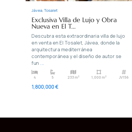
Jávea
,
Tosalet
Exclusiva Villa de Lujo y Obra
Nueva en El T...
Descubra esta extraordinaria villa de lujo
en venta en El Tosalet, Jávea, donde la
arquitectura mediterránea
contemporánea y el diseño de autor se
fun
...
2
2
4
5
233 m
1,000 m
JV156
1,800,000 €