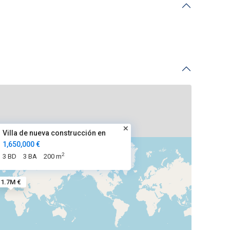
Villa de nueva construcción en
1,650,000 €
2
3 BD
3 BA
200 m
1.7M €