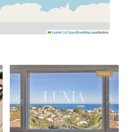
Leaflet
|
©
OpenStreetMap
contributors
49
Jávea
VENTA
xt
Previous
Next