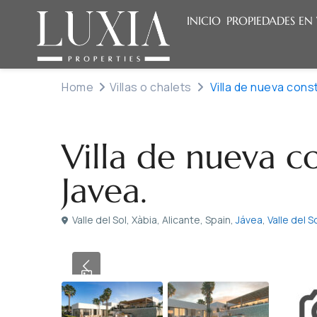
INICIO
PROPIEDADES EN
Home
Villas o chalets
Villa de nueva cons
Venta
Villas o chalets
Villa de nueva c
Javea.
Valle del Sol, Xàbia, Alicante, Spain,
Jávea
,
Valle del S
Previous