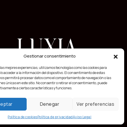
Gestionar consentimiento
 las mejores experiencias, utilizamos tecnologías como las cookies para
o acceder a la información del dispositivo. El consentimiento de estas
nos permitirá procesar datos como el comportamiento de navegación o las
nes únicas en este sitio. No consentir o retirar el consentimiento, puede
tivamente a ciertas características y funciones.
eptar
Denegar
Ver preferencias
Política de cookies
Política de privacidad
Aviso Legal