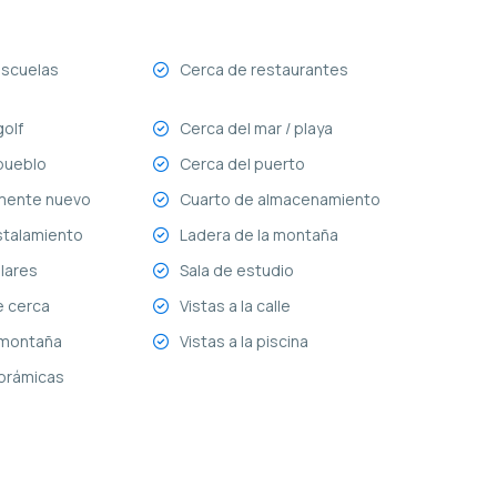
escuelas
Cerca de restaurantes
golf
Cerca del mar / playa
pueblo
Cerca del puerto
mente nuevo
Cuarto de almacenamiento
stalamiento
Ladera de la montaña
lares
Sala de estudio
e cerca
Vistas a la calle
a montaña
Vistas a la piscina
orámicas