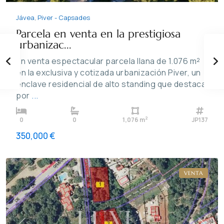
Jávea
,
Piver - Capsades
Parcela en venta en la prestigiosa
urbanizac...
En venta espectacular parcela llana de 1.076 m²
en la exclusiva y cotizada urbanización Piver, un
enclave residencial de alto standing que destaca
por
...
2
0
0
1,076 m
JP137
350,000 €
Jávea
VENTA