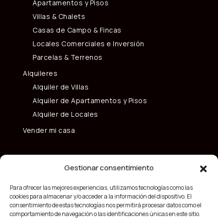
Apartamentos y Pisos
Villas & Chalets
Casas de Campo & Fincas
Locales Comerciales e Inversión
Parcelas & Terrenos
Alquileres
Alquiler de Villas
Alquiler de Apartamentos y Pisos
Alquiler de Locales
Vender mi casa
Gestionar consentimiento
Para ofrecer las mejores experiencias, utilizamos tecnologías como las
cookies para almacenar y/o acceder a la información del dispositivo. El
consentimiento de estas tecnologías nos permitirá procesar datos como el
comportamiento de navegación o las identificaciones únicas en este sitio.