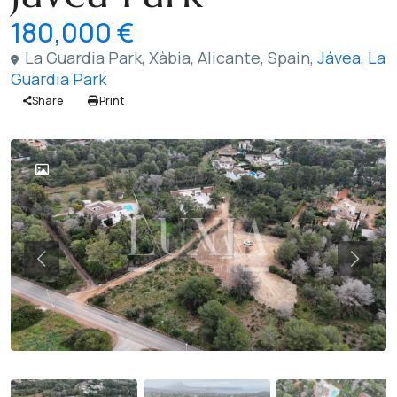
180,000 €
La Guardia Park, Xàbia, Alicante, Spain,
Jávea
,
La
Guardia Park
Share
Print
Previous
Previ