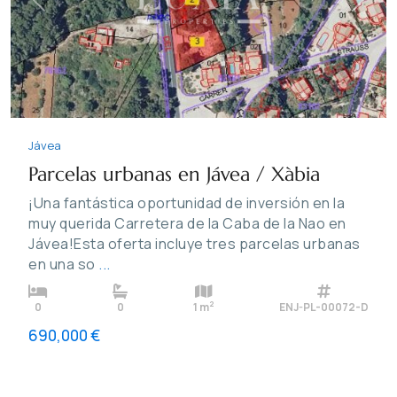
Previous
Next
Jávea
Parcelas urbanas en Jávea / Xàbia
¡Una fantástica oportunidad de inversión en la
muy querida Carretera de la Caba de la Nao en
Jávea!Esta oferta incluye tres parcelas urbanas
en una so
...
2
0
0
1 m
ENJ-PL-00072-D
690,000 €