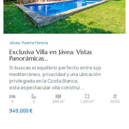
Jávea
,
Puerta Fenicia
Exclusiva Villa en Jávea: Vistas
Panorámicas...
Si buscas el equilibrio perfecto entre lujo
mediterráneo, privacidad y una ubicación
privilegiada en la Costa Blanca,
esta espectacular villa construi
...
2
2
3
2
286 m
1,251 m
JV152
949,000 €