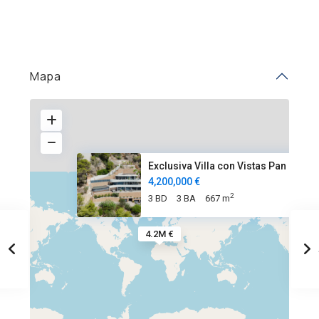
Mapa
Exclusiva Villa con Vistas Pan
4,200,000 €
2
3 BD
3 BA
667 m
4.2M €
Balcón