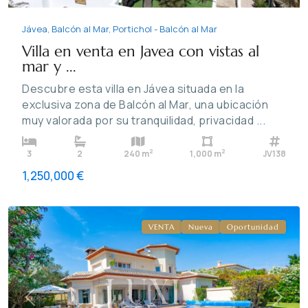
Jávea
,
Balcón al Mar
,
Portichol - Balcón al Mar
Villa en venta en Javea con vistas al
mar y ...
Descubre esta villa en Jávea situada en la
exclusiva zona de Balcón al Mar, una ubicación
muy valorada por su tranquilidad, privacidad
...
2
2
3
2
240 m
1,000 m
JV138
Puerta
1,250,000 €
Fenicia
,
Jávea
VENTA
Nueva
Oportunidad
Previous
Next