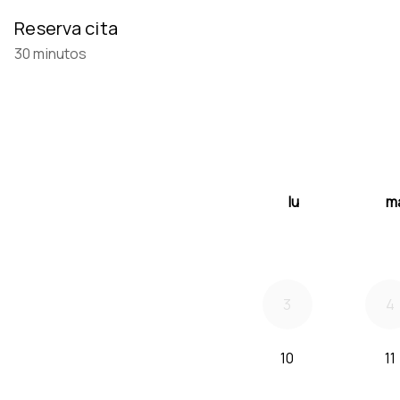
Reserva cita
30 minutos
lu
m
3
4
10
11