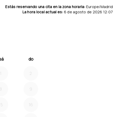
Estás reservando una cita en la zona horaria:
Europe/Madrid
La hora local actual es:
6 de agosto de 2026 12:07
026
 adelante septiembre 2
sá
do
1
2
8
9
15
16