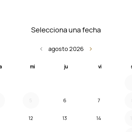
Selecciona una fecha
agosto 2026
keyboard_arrow_left
keyboard_arrow_right
Volver julio 2
Seguir
a
mi
ju
vi
5
6
7
12
13
14