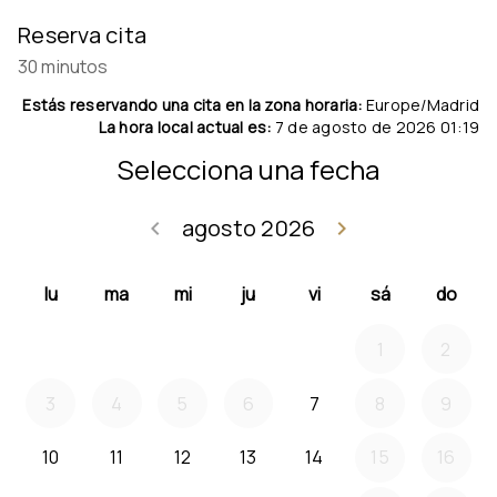
Reserva cita
30 minutos
Estás reservando una cita en la zona horaria:
Europe/Madrid
La hora local actual es:
7 de agosto de 2026 01:19
Selecciona una fecha
agosto 2026
keyboard_arrow_left
keyboard_arrow_right
Volver julio 2
Seguir
lu
ma
mi
ju
vi
sá
do
1
2
3
4
5
6
7
8
9
10
11
12
13
14
15
16